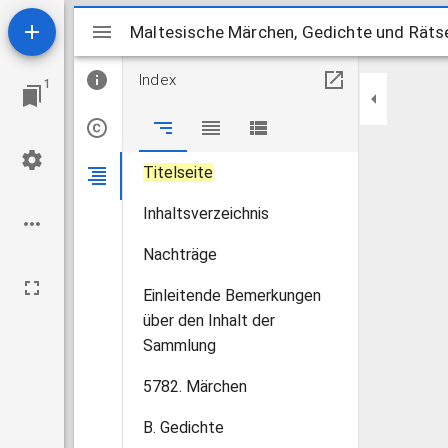
Mirador
Maltesische Märchen, Gedichte und Räts
Maltesische Märchen, Gedichte und Räts
Index
1
Titelseite
Inhaltsverzeichnis
Nachträge
Einleitende Bemerkungen
über den Inhalt der
Sammlung
5782. Märchen
B. Gedichte