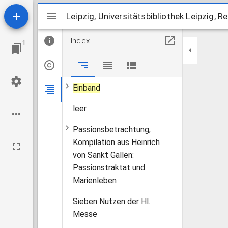
Mirador
Leipzig, Universitätsbibliothek Leipzig, Re
Leipzig, Universitätsbibliothek Leipzig, Re
Index
1
Einband
leer
Passionsbetrachtung,
Kompilation aus Heinrich
von Sankt Gallen:
Passionstraktat und
Marienleben
Sieben Nutzen der Hl.
Messe