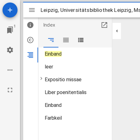
Mirador
Leipzig, Universitätsbibliothek Leipzig, 
Leipzig, Universitätsbibliothek Leipzig, 
Index
1
Einband
leer
Expositio missae
Liber poenitentialis
Einband
Farbkeil