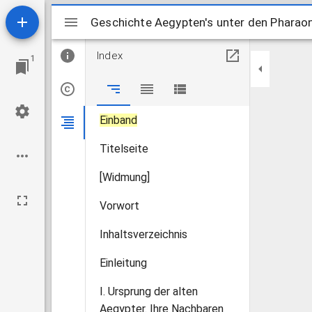
Mirador
Geschichte Aegypten's unter den Pharao
Geschichte Aegypten's unter den Pharao
Index
1
Einband
Titelseite
[Widmung]
Vorwort
Inhaltsverzeichnis
Einleitung
I. Ursprung der alten
Aegypter. Ihre Nachbaren